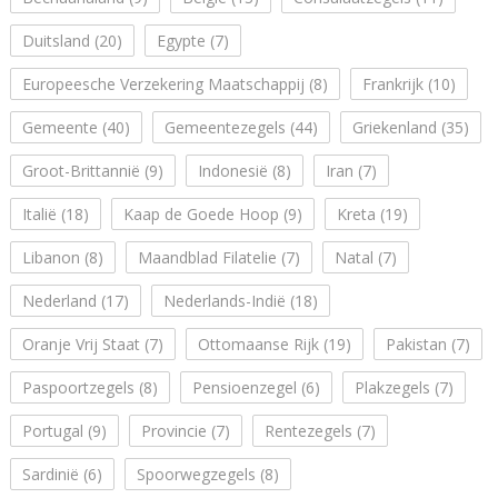
Duitsland
(20)
Egypte
(7)
Europeesche Verzekering Maatschappij
(8)
Frankrijk
(10)
Gemeente
(40)
Gemeentezegels
(44)
Griekenland
(35)
Groot-Brittannië
(9)
Indonesië
(8)
Iran
(7)
Italië
(18)
Kaap de Goede Hoop
(9)
Kreta
(19)
Libanon
(8)
Maandblad Filatelie
(7)
Natal
(7)
Nederland
(17)
Nederlands-Indië
(18)
Oranje Vrij Staat
(7)
Ottomaanse Rijk
(19)
Pakistan
(7)
Paspoortzegels
(8)
Pensioenzegel
(6)
Plakzegels
(7)
Portugal
(9)
Provincie
(7)
Rentezegels
(7)
Sardinië
(6)
Spoorwegzegels
(8)