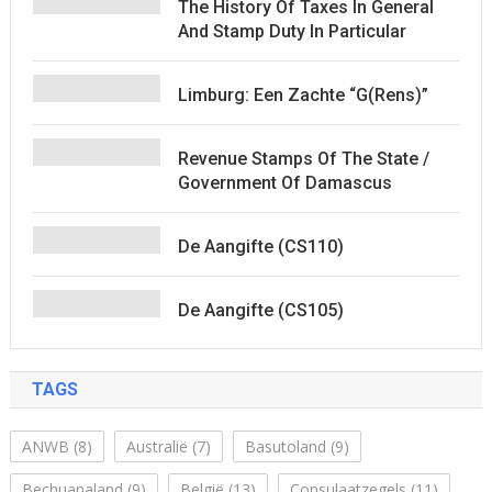
The History Of Taxes In General
And Stamp Duty In Particular
Limburg: Een Zachte “G(rens)”
Revenue Stamps Of The State /
Government Of Damascus
De Aangifte (CS110)
De Aangifte (CS105)
TAGS
ANWB
(8)
Australië
(7)
Basutoland
(9)
Bechuanaland
(9)
België
(13)
Consulaatzegels
(11)