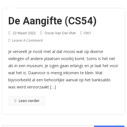
De Aangifte (CS54)
22 Maart 2022
Oscar Van Der Vliet
1361
On
Leave A Comment
De
Je verveelt je nooit met al dat moois wat op diverse
Aangifte
veilingen of andere plaatsen voorbij komt. Soms is het net
(CS54)
als in een museum. Je ogen gaan erlangs en je laat het voor
wat het is. Daarvoor is menig inkomen te klein. Wat
bijvoorbeeld al een behoorlijke aanval op het banksaldo
was werd veroorzaakt […]
Lees verder