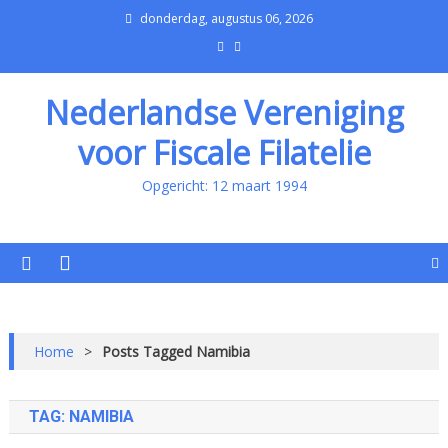
donderdag, augustus 06, 2026
Nederlandse Vereniging
voor Fiscale Filatelie
Opgericht: 12 maart 1994
Home
>
Posts Tagged Namibia
TAG:
NAMIBIA