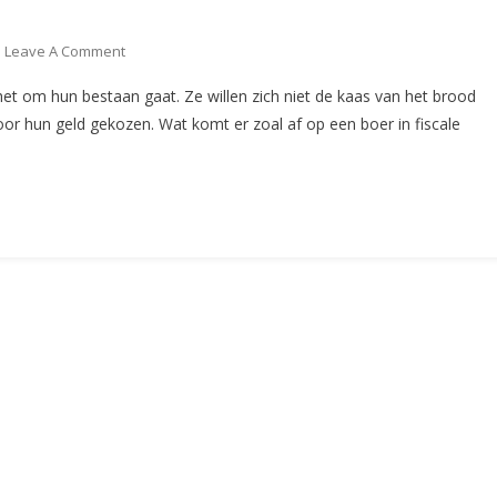
On
Leave A Comment
Van
s het om hun bestaan gaat. Ze willen zich niet de kaas van het brood
Het
oor hun geld gekozen. Wat komt er zoal af op een boer in fiscale
Platteland
In
De
Platte
Hand?
Met
De
Fiscus
De
Boer
Op!