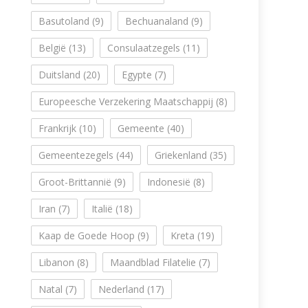
Basutoland
(9)
Bechuanaland
(9)
België
(13)
Consulaatzegels
(11)
Duitsland
(20)
Egypte
(7)
Europeesche Verzekering Maatschappij
(8)
Frankrijk
(10)
Gemeente
(40)
Gemeentezegels
(44)
Griekenland
(35)
Groot-Brittannië
(9)
Indonesië
(8)
Iran
(7)
Italië
(18)
Kaap de Goede Hoop
(9)
Kreta
(19)
Libanon
(8)
Maandblad Filatelie
(7)
Natal
(7)
Nederland
(17)