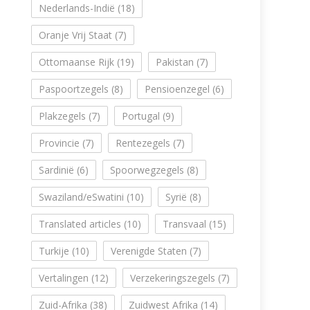
Nederlands-Indië
(18)
Oranje Vrij Staat
(7)
Ottomaanse Rijk
(19)
Pakistan
(7)
Paspoortzegels
(8)
Pensioenzegel
(6)
Plakzegels
(7)
Portugal
(9)
Provincie
(7)
Rentezegels
(7)
Sardinië
(6)
Spoorwegzegels
(8)
Swaziland/eSwatini
(10)
Syrië
(8)
Translated articles
(10)
Transvaal
(15)
Turkije
(10)
Verenigde Staten
(7)
Vertalingen
(12)
Verzekeringszegels
(7)
Zuid-Afrika
(38)
Zuidwest Afrika
(14)