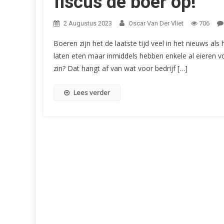
fiscus de boer op!
2 Augustus 2023
Oscar Van Der Vliet
706
Boeren zijn het de laatste tijd veel in het nieuws al
laten eten maar inmiddels hebben enkele al eieren v
zin? Dat hangt af van wat voor bedrijf […]
Lees verder