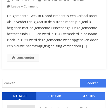
25 Oktober 2022
Oscar Van Der Vliet
1644
On
Leave A Comment
Ken
De gemeente Beek in Noord Brabant is een verhaal apart.
Uw
Als je verder terug gaat in de historie moet je eigenlijk
Gemeentelijke
beginnen met de gemeente Princenhage. Deze gemeente
Zegels:
bestaat sinds 1830 en werd in 1942 veranderd in de naam
Princenhage-
Beek
Beek. In 1951 werd deze gemeente weer opgeheven door
(Nb)
een nieuwe naamswijziging en ging verder door […]
–
Prinsenbeek
Lees verder
Zoeken
naar:
NIEUWSTE
POPULAR
REACTIES