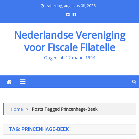
zaterdag, augustus 08, 2026
Nederlandse Vereniging
voor Fiscale Filatelie
Opgericht: 12 maart 1994
Home
>
Posts Tagged Princenhage-Beek
TAG:
PRINCENHAGE-BEEK