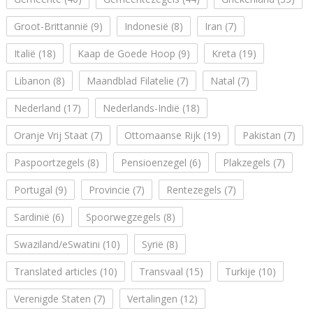
Groot-Brittannië
(9)
Indonesië
(8)
Iran
(7)
Italië
(18)
Kaap de Goede Hoop
(9)
Kreta
(19)
Libanon
(8)
Maandblad Filatelie
(7)
Natal
(7)
Nederland
(17)
Nederlands-Indië
(18)
Oranje Vrij Staat
(7)
Ottomaanse Rijk
(19)
Pakistan
(7)
Paspoortzegels
(8)
Pensioenzegel
(6)
Plakzegels
(7)
Portugal
(9)
Provincie
(7)
Rentezegels
(7)
Sardinië
(6)
Spoorwegzegels
(8)
Swaziland/eSwatini
(10)
Syrië
(8)
Translated articles
(10)
Transvaal
(15)
Turkije
(10)
Verenigde Staten
(7)
Vertalingen
(12)