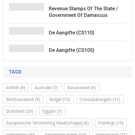
Revenue Stamps Of The State /
Government Of Damascus
De Aangifte (CS110)
De Aangifte (CS105)
TAGS
ANWB
(8)
Australië
(7)
Basutoland
(9)
Bechuanaland
(9)
België
(13)
Consulaatzegels
(11)
Duitsland
(20)
Egypte
(7)
Europeesche Verzekering Maatschappij
(8)
Frankrijk
(10)
Gemeente
(40)
Gemeentezegels
(44)
Griekenland
(35)