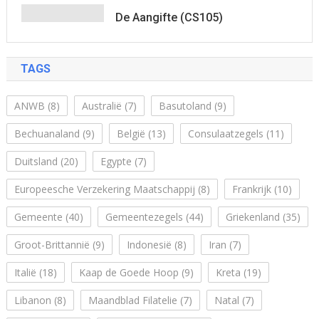
De Aangifte (CS105)
TAGS
ANWB
(8)
Australië
(7)
Basutoland
(9)
Bechuanaland
(9)
België
(13)
Consulaatzegels
(11)
Duitsland
(20)
Egypte
(7)
Europeesche Verzekering Maatschappij
(8)
Frankrijk
(10)
Gemeente
(40)
Gemeentezegels
(44)
Griekenland
(35)
Groot-Brittannië
(9)
Indonesië
(8)
Iran
(7)
Italië
(18)
Kaap de Goede Hoop
(9)
Kreta
(19)
Libanon
(8)
Maandblad Filatelie
(7)
Natal
(7)