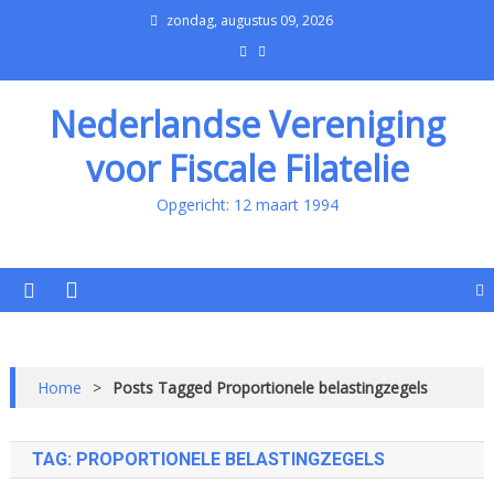
zondag, augustus 09, 2026
Nederlandse Vereniging
voor Fiscale Filatelie
Opgericht: 12 maart 1994
Home
>
Posts Tagged Proportionele belastingzegels
TAG:
PROPORTIONELE BELASTINGZEGELS