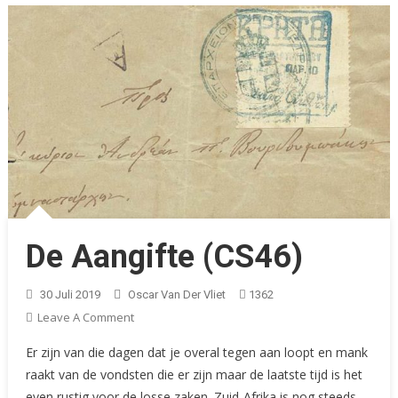
De Aangifte (CS46)
30 Juli 2019
Oscar Van Der Vliet
1362
On
Leave A Comment
De
Er zijn van die dagen dat je overal tegen aan loopt en mank
Aangifte
raakt van de vondsten die er zijn maar de laatste tijd is het
(CS46)
even rustig voor de losse zaken. Zuid-Afrika is nog steeds