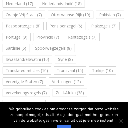
Nederland
(17)
Nederlands-Indië
(18)
Oranje Vrij Staat
(7)
Ottomaanse Rijk
(19)
Pakistan
(7)
Paspoortzegels
(8)
Pensioenzegel
(6)
Plakzegels
(7)
Portugal
(9)
Provincie
(7)
Rentezegels
(7)
Sardinië
(6)
Spoorwegzegels
(8)
Swaziland/eSwatini
(10)
Syrië
(8)
Translated articles
(10)
Transvaal
(15)
Turkije
(10)
Verenigde Staten
(7)
Vertalingen
(12)
Verzekeringszegels
(7)
Zuid-Afrika
(38)
Zuidwest Afrika
(14)
We gebruiken cookies om ervoor te zorgen dat onze website
zo soepel mogelijk draait. Als je doorgaat met het gebruiken
van de website, gaan we er vanuit dat je ermee instemt.