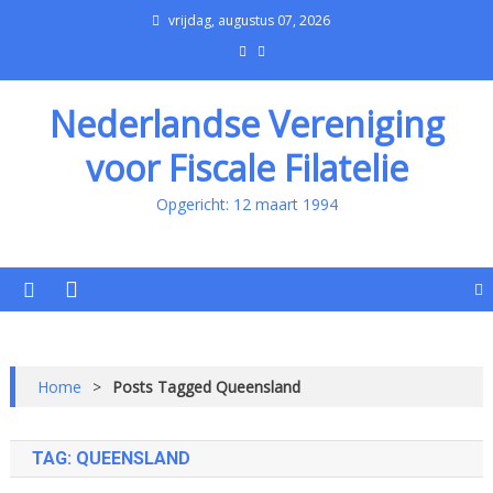
vrijdag, augustus 07, 2026
Nederlandse Vereniging
voor Fiscale Filatelie
Opgericht: 12 maart 1994
Home
>
Posts Tagged Queensland
TAG:
QUEENSLAND