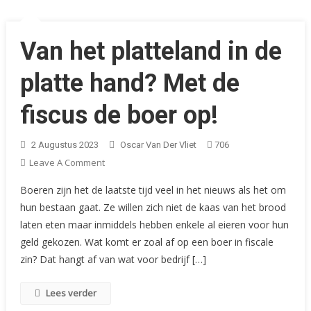
Van het platteland in de
platte hand? Met de
fiscus de boer op!
2 Augustus 2023
Oscar Van Der Vliet
706
On
Leave A Comment
Van
Boeren zijn het de laatste tijd veel in het nieuws als het om
Het
hun bestaan gaat. Ze willen zich niet de kaas van het brood
Platteland
laten eten maar inmiddels hebben enkele al eieren voor hun
In
geld gekozen. Wat komt er zoal af op een boer in fiscale
De
Platte
zin? Dat hangt af van wat voor bedrijf […]
Hand?
Met
Lees verder
De