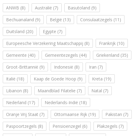
ANWB
(8)
Australië
(7)
Basutoland
(9)
Bechuanaland
(9)
België
(13)
Consulaatzegels
(11)
Duitsland
(20)
Egypte
(7)
Europeesche Verzekering Maatschappij
(8)
Frankrijk
(10)
Gemeente
(40)
Gemeentezegels
(44)
Griekenland
(35)
Groot-Brittannië
(9)
Indonesië
(8)
Iran
(7)
Italië
(18)
Kaap de Goede Hoop
(9)
Kreta
(19)
Libanon
(8)
Maandblad Filatelie
(7)
Natal
(7)
Nederland
(17)
Nederlands-Indië
(18)
Oranje Vrij Staat
(7)
Ottomaanse Rijk
(19)
Pakistan
(7)
Paspoortzegels
(8)
Pensioenzegel
(6)
Plakzegels
(7)