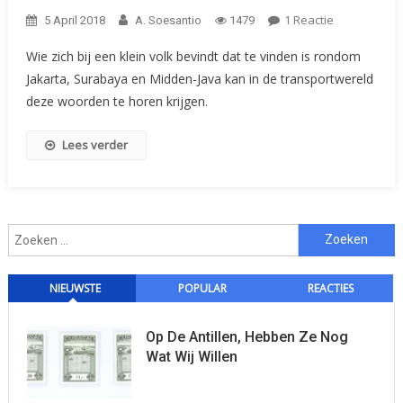
Op
1 Reactie
5 April 2018
A. Soesantio
1479
Indonesisch
Wie zich bij een klein volk bevindt dat te vinden is rondom
Voor
Jakarta, Surabaya en Midden-Java kan in de transportwereld
Beginners:
deze woorden te horen krijgen.
Herkenbare
Woorden
Teruggevon
Lees verder
Op
Fiscaal
Belaste
Zaken
Zoeken
naar:
NIEUWSTE
POPULAR
REACTIES
Op De Antillen, Hebben Ze Nog
Wat Wij Willen