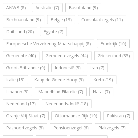
ANWB
(8)
Australië
(7)
Basutoland
(9)
Bechuanaland
(9)
België
(13)
Consulaatzegels
(11)
Duitsland
(20)
Egypte
(7)
Europeesche Verzekering Maatschappij
(8)
Frankrijk
(10)
Gemeente
(40)
Gemeentezegels
(44)
Griekenland
(35)
Groot-Brittannië
(9)
Indonesië
(8)
Iran
(7)
Italië
(18)
Kaap de Goede Hoop
(9)
Kreta
(19)
Libanon
(8)
Maandblad Filatelie
(7)
Natal
(7)
Nederland
(17)
Nederlands-Indië
(18)
Oranje Vrij Staat
(7)
Ottomaanse Rijk
(19)
Pakistan
(7)
Paspoortzegels
(8)
Pensioenzegel
(6)
Plakzegels
(7)