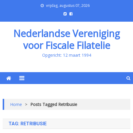
vrijdag, augustus 07, 2026
Nederlandse Vereniging
voor Fiscale Filatelie
Opgericht: 12 maart 1994
Home
>
Posts Tagged Retribusie
TAG:
RETRIBUSIE