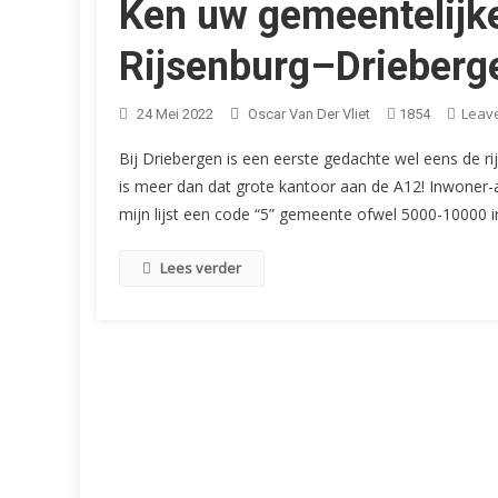
Ken uw gemeentelijke
Rijsenburg–Drieberg
Leav
24 Mei 2022
Oscar Van Der Vliet
1854
Bij Driebergen is een eerste gedachte wel eens de ri
is meer dan dat grote kantoor aan de A12! Inwoner-a
mijn lijst een code “5” gemeente ofwel 5000-10000 i
Lees verder