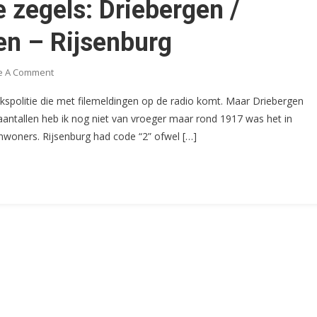
 zegels: Driebergen /
en – Rijsenburg
On
e A Comment
Ken
jkspolitie die met filemeldingen op de radio komt. Maar Driebergen
Uw
antallen heb ik nog niet van vroeger maar rond 1917 was het in
Gemeentelijke
nwoners. Rijsenburg had code “2” ofwel […]
Zegels:
Driebergen
/
Rijsenburg–
Driebergen
–
Rijsenburg