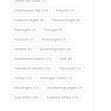
Oranje Vrij Staat
(7)
Ottomaanse Rijk
(19)
Pakistan
(7)
Paspoortzegels
(8)
Pensioenzegel
(6)
Plakzegels
(7)
Portugal
(9)
Provincie
(7)
Rentezegels
(7)
Sardinië
(6)
Spoorwegzegels
(8)
Swaziland/eSwatini
(10)
Syrië
(8)
Translated articles
(10)
Transvaal
(15)
Turkije
(10)
Verenigde Staten
(7)
Vertalingen
(12)
Verzekeringszegels
(7)
Zuid-Afrika
(38)
Zuidwest Afrika
(14)