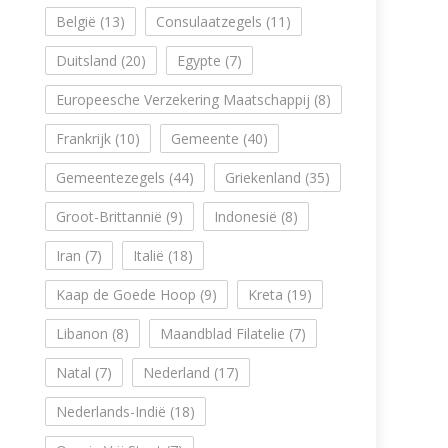
België
(13)
Consulaatzegels
(11)
Duitsland
(20)
Egypte
(7)
Europeesche Verzekering Maatschappij
(8)
Frankrijk
(10)
Gemeente
(40)
Gemeentezegels
(44)
Griekenland
(35)
Groot-Brittannië
(9)
Indonesië
(8)
Iran
(7)
Italië
(18)
Kaap de Goede Hoop
(9)
Kreta
(19)
Libanon
(8)
Maandblad Filatelie
(7)
Natal
(7)
Nederland
(17)
Nederlands-Indië
(18)