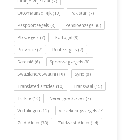
Oranje Vrij Staat
(7)
Ottomaanse Rijk
(19)
Pakistan
(7)
Paspoortzegels
(8)
Pensioenzegel
(6)
Plakzegels
(7)
Portugal
(9)
Provincie
(7)
Rentezegels
(7)
Sardinië
(6)
Spoorwegzegels
(8)
Swaziland/eSwatini
(10)
Syrië
(8)
Translated articles
(10)
Transvaal
(15)
Turkije
(10)
Verenigde Staten
(7)
Vertalingen
(12)
Verzekeringszegels
(7)
Zuid-Afrika
(38)
Zuidwest Afrika
(14)