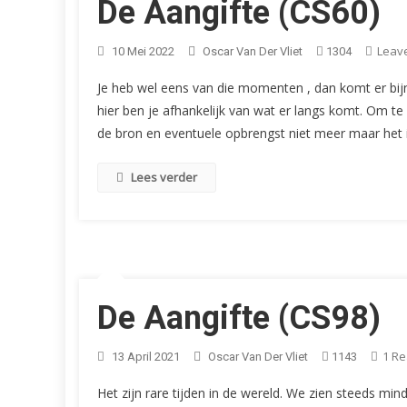
De Aangifte (CS60)
Leav
10 Mei 2022
Oscar Van Der Vliet
1304
Je heb wel eens van die momenten , dan komt er bijna
hier ben je afhankelijk van wat er langs komt. Om t
de bron en eventuele opbrengst niet meer maar het i
Lees verder
De Aangifte (CS98)
1 Re
13 April 2021
Oscar Van Der Vliet
1143
Het zijn rare tijden in de wereld. We zien steeds min