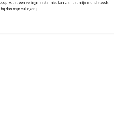
top zodat een veilingmeester niet kan zien dat mijn mond steeds
(CS98)
ij dan mijn vullingen […]