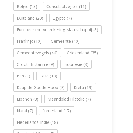
België
(13)
Consulaatzegels
(11)
Duitsland
(20)
Egypte
(7)
Europeesche Verzekering Maatschappij
(8)
Frankrijk
(10)
Gemeente
(40)
Gemeentezegels
(44)
Griekenland
(35)
Groot-Brittannië
(9)
Indonesië
(8)
Iran
(7)
Italië
(18)
Kaap de Goede Hoop
(9)
Kreta
(19)
Libanon
(8)
Maandblad Filatelie
(7)
Natal
(7)
Nederland
(17)
Nederlands-Indië
(18)