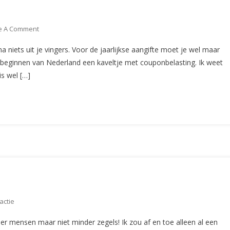
On
e A Comment
De
 niets uit je vingers. Voor de jaarlijkse aangifte moet je wel maar
Aangifte
e beginnen van Nederland een kaveltje met couponbelasting. Ik weet
(CS60)
s wel […]
Op
actie
De
der mensen maar niet minder zegels! Ik zou af en toe alleen al een
Aangifte