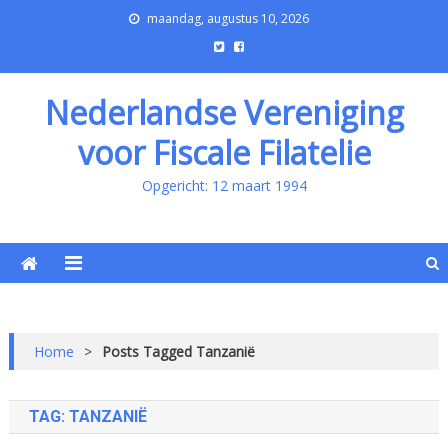
maandag, augustus 10, 2026
Nederlandse Vereniging
voor Fiscale Filatelie
Opgericht: 12 maart 1994
Home
>
Posts Tagged Tanzanië
TAG:
TANZANIË