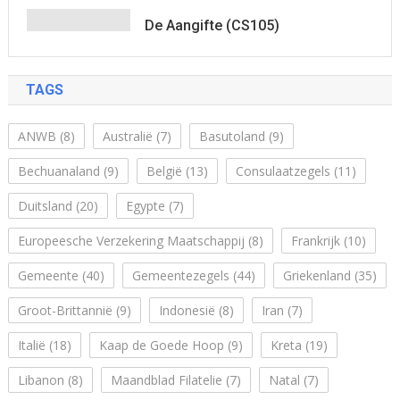
De Aangifte (CS105)
TAGS
ANWB
(8)
Australië
(7)
Basutoland
(9)
Bechuanaland
(9)
België
(13)
Consulaatzegels
(11)
Duitsland
(20)
Egypte
(7)
Europeesche Verzekering Maatschappij
(8)
Frankrijk
(10)
Gemeente
(40)
Gemeentezegels
(44)
Griekenland
(35)
Groot-Brittannië
(9)
Indonesië
(8)
Iran
(7)
Italië
(18)
Kaap de Goede Hoop
(9)
Kreta
(19)
Libanon
(8)
Maandblad Filatelie
(7)
Natal
(7)