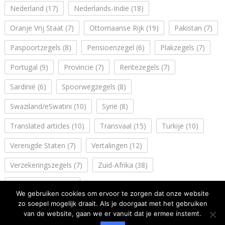
Nederland
(17)
Nederlands-Indië
(18)
Oranje Vrij Staat
(7)
Ottomaanse Rijk
(19)
Pakistan
(7)
Paspoortzegels
(8)
Pensioenzegel
(6)
Plakzegels
(7)
Portugal
(9)
Provincie
(7)
Rentezegels
(7)
Sardinië
(6)
Spoorwegzegels
(8)
Swaziland/eSwatini
(10)
Syrië
(8)
Translated articles
(10)
Transvaal
(15)
Turkije
(10)
Verenigde Staten
(7)
Vertalingen
(12)
Verzekeringszegels
(7)
Zuid-Afrika
(38)
Zuidwest Afrika
(14)
We gebruiken cookies om ervoor te zorgen dat onze website
zo soepel mogelijk draait. Als je doorgaat met het gebruiken
van de website, gaan we er vanuit dat je ermee instemt.