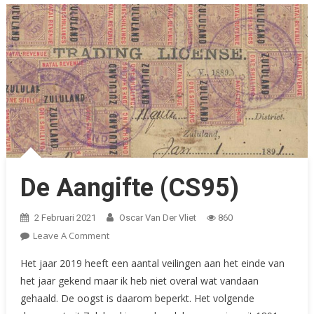
De Aangifte (CS95)
2 Februari 2021
Oscar Van Der Vliet
860
On
Leave A Comment
De
Het jaar 2019 heeft een aantal veilingen aan het einde van
Aangifte
het jaar gekend maar ik heb niet overal wat vandaan
(CS95)
gehaald. De oogst is daarom beperkt. Het volgende