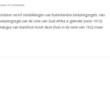
On
eave A Comment
De
ndsten en/of ontdekkingen van buitenlandse belastingzegels. Van
Aangifte
astingzegel van de Unie van Zuid Afrika is gebruikt (serie 1913)
(CS35)
atalogus van Barefoot hoort deze thuis in de serie van 1922 maar
Deel
II