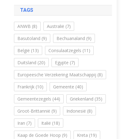
TAGS
ANWB
(8)
Australië
(7)
Basutoland
(9)
Bechuanaland
(9)
België
(13)
Consulaatzegels
(11)
Duitsland
(20)
Egypte
(7)
Europeesche Verzekering Maatschappij
(8)
Frankrijk
(10)
Gemeente
(40)
Gemeentezegels
(44)
Griekenland
(35)
Groot-Brittannië
(9)
Indonesië
(8)
Iran
(7)
Italië
(18)
Kaap de Goede Hoop
(9)
Kreta
(19)