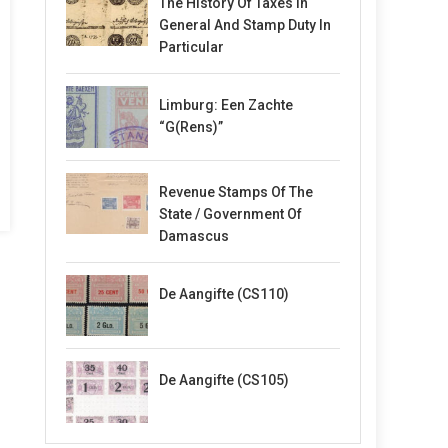
The History Of Taxes In
General And Stamp Duty In
Particular
Limburg: Een Zachte
“G(rens)”
Revenue Stamps Of The
State / Government Of
Damascus
De Aangifte (CS110)
De Aangifte (CS105)