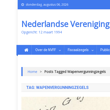
donderdag, augustus 06, 2026
Nederlandse Vereniging v
Opgericht: 12 maart 1994
Over de NVFF
Fiscaalzegels
Public
Home
>
Posts Tagged Wapenvergunningzegels
TAG:
WAPENVERGUNNINGZEGELS