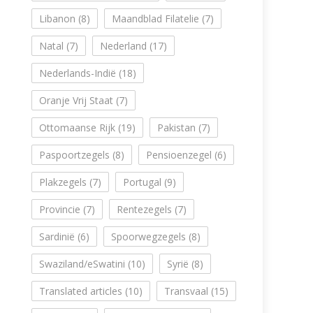
Libanon
(8)
Maandblad Filatelie
(7)
Natal
(7)
Nederland
(17)
Nederlands-Indië
(18)
Oranje Vrij Staat
(7)
Ottomaanse Rijk
(19)
Pakistan
(7)
Paspoortzegels
(8)
Pensioenzegel
(6)
Plakzegels
(7)
Portugal
(9)
Provincie
(7)
Rentezegels
(7)
Sardinië
(6)
Spoorwegzegels
(8)
Swaziland/eSwatini
(10)
Syrië
(8)
Translated articles
(10)
Transvaal
(15)