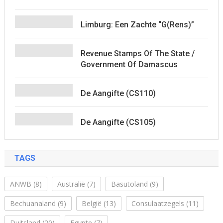
Limburg: Een Zachte “G(rens)”
Revenue Stamps Of The State /
Government Of Damascus
De Aangifte (CS110)
De Aangifte (CS105)
TAGS
ANWB
(8)
Australië
(7)
Basutoland
(9)
Bechuanaland
(9)
België
(13)
Consulaatzegels
(11)
Duitsland
(20)
Egypte
(7)