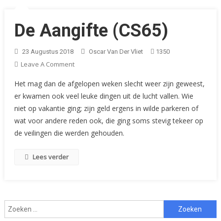
De Aangifte (CS65)
23 Augustus 2018
Oscar Van Der Vliet
1350
On
Leave A Comment
De
Het mag dan de afgelopen weken slecht weer zijn geweest,
Aangifte
er kwamen ook veel leuke dingen uit de lucht vallen. Wie
(CS65)
niet op vakantie ging; zijn geld ergens in wilde parkeren of
wat voor andere reden ook, die ging soms stevig tekeer op
de veilingen die werden gehouden.
Lees verder
Zoeken
naar: