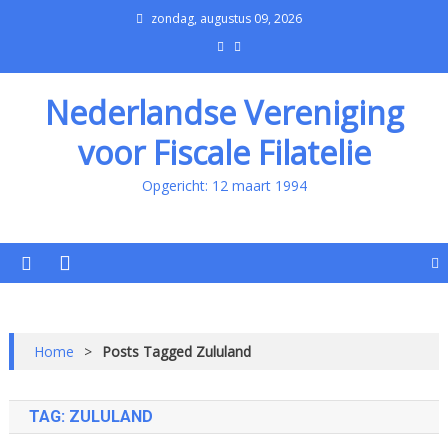
zondag, augustus 09, 2026
Nederlandse Vereniging
voor Fiscale Filatelie
Opgericht: 12 maart 1994
Home
>
Posts Tagged Zululand
TAG:
ZULULAND