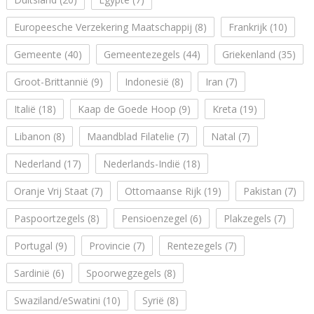
Europeesche Verzekering Maatschappij
(8)
Frankrijk
(10)
Gemeente
(40)
Gemeentezegels
(44)
Griekenland
(35)
Groot-Brittannië
(9)
Indonesië
(8)
Iran
(7)
Italië
(18)
Kaap de Goede Hoop
(9)
Kreta
(19)
Libanon
(8)
Maandblad Filatelie
(7)
Natal
(7)
Nederland
(17)
Nederlands-Indië
(18)
Oranje Vrij Staat
(7)
Ottomaanse Rijk
(19)
Pakistan
(7)
Paspoortzegels
(8)
Pensioenzegel
(6)
Plakzegels
(7)
Portugal
(9)
Provincie
(7)
Rentezegels
(7)
Sardinië
(6)
Spoorwegzegels
(8)
Swaziland/eSwatini
(10)
Syrië
(8)