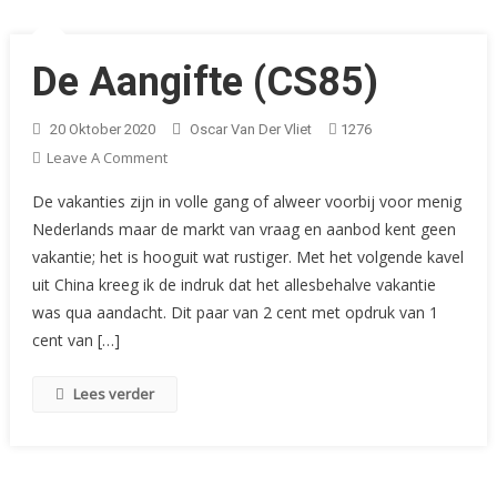
De Aangifte (CS85)
20 Oktober 2020
Oscar Van Der Vliet
1276
On
Leave A Comment
De
De vakanties zijn in volle gang of alweer voorbij voor menig
Aangifte
Nederlands maar de markt van vraag en aanbod kent geen
(CS85)
vakantie; het is hooguit wat rustiger. Met het volgende kavel
uit China kreeg ik de indruk dat het allesbehalve vakantie
was qua aandacht. Dit paar van 2 cent met opdruk van 1
cent van […]
Lees verder