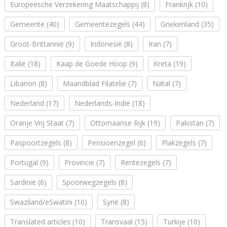
Europeesche Verzekering Maatschappij
(8)
Frankrijk
(10)
Gemeente
(40)
Gemeentezegels
(44)
Griekenland
(35)
Groot-Brittannië
(9)
Indonesië
(8)
Iran
(7)
Italië
(18)
Kaap de Goede Hoop
(9)
Kreta
(19)
Libanon
(8)
Maandblad Filatelie
(7)
Natal
(7)
Nederland
(17)
Nederlands-Indië
(18)
Oranje Vrij Staat
(7)
Ottomaanse Rijk
(19)
Pakistan
(7)
Paspoortzegels
(8)
Pensioenzegel
(6)
Plakzegels
(7)
Portugal
(9)
Provincie
(7)
Rentezegels
(7)
Sardinië
(6)
Spoorwegzegels
(8)
Swaziland/eSwatini
(10)
Syrië
(8)
Translated articles
(10)
Transvaal
(15)
Turkije
(10)