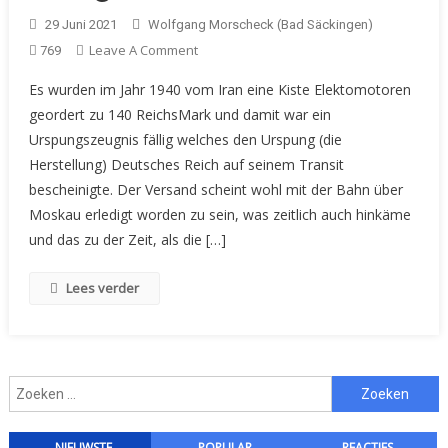
29 Juni 2021
Wolfgang Morscheck (Bad Säckingen)
On
Leave A Comment
769
Urspungszeugnis
Es wurden im Jahr 1940 vom Iran eine Kiste Elektomotoren
Der
geordert zu 140 ReichsMark und damit war ein
Siemens-
Urspungszeugnis fällig welches den Urspung (die
Schuckertwerke
Herstellung) Deutsches Reich auf seinem Transit
Für
Das
bescheinigte. Der Versand scheint wohl mit der Bahn über
Iranisches
Moskau erledigt worden zu sein, was zeitlich auch hinkäme
Kriegsministerium
und das zu der Zeit, als die […]
Lees verder
Zoeken
naar:
NIEUWSTE
POPULAR
REACTIES