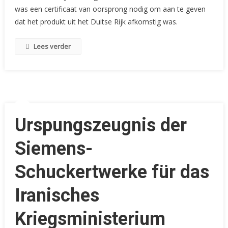
Weg
was een certificaat van oorsprong nodig om aan te geven
–
dat het produkt uit het Duitse Rijk afkomstig was.
Certificaat
Van
Lees verder
Oorsprong
Uit
Roerige
Tijden
Urspungszeugnis der
Siemens-
Schuckertwerke für das
Iranisches
Kriegsministerium