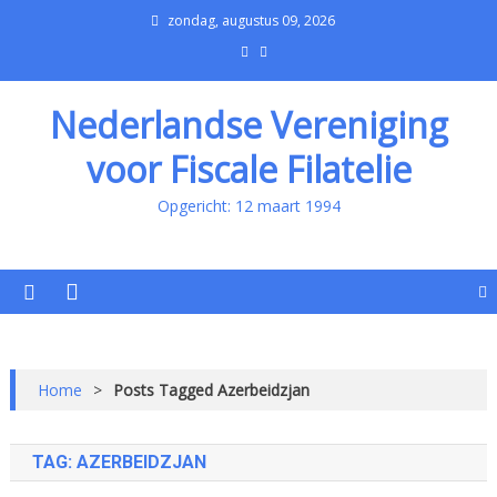
zondag, augustus 09, 2026
Nederlandse Vereniging
voor Fiscale Filatelie
Opgericht: 12 maart 1994
Home
>
Posts Tagged Azerbeidzjan
TAG:
AZERBEIDZJAN