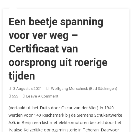
Een beetje spanning
voor ver weg –
Certificaat van
oorsprong uit roerige
tijden
3 Augustus 2021
Wolfgang Morscheck (Bad Säckingen)
On
Leave A Comment
655
Een
(Vertaald uit het Duits door Oscar van der Vliet) In 1940
Beetje
werden voor 140 Reichsmark bij de Siemens Schukertwerke
Spanning
A.G. in Berijn een kist met elektromotoren besteld door het
Voor
Iraakse Keizerlijke oorlogsministerie in Teheran. Daarvoor
Ver