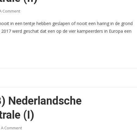
On
 A Comment
Zegels
 nooit in een tentje hebben geslapen of nooit een haring in de grond
Van
 2017 werd geschat dat een op de vier kampeerders in Europa een
De
(ANWB)
Nederlandsche
Kampeerkaarten
Centrale
(II)
) Nederlandsche
ale (I)
On
 A Comment
Zegels