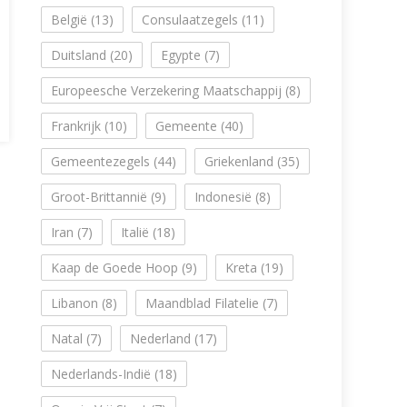
België
(13)
Consulaatzegels
(11)
Duitsland
(20)
Egypte
(7)
Europeesche Verzekering Maatschappij
(8)
Frankrijk
(10)
Gemeente
(40)
Gemeentezegels
(44)
Griekenland
(35)
Groot-Brittannië
(9)
Indonesië
(8)
Iran
(7)
Italië
(18)
Kaap de Goede Hoop
(9)
Kreta
(19)
Libanon
(8)
Maandblad Filatelie
(7)
Natal
(7)
Nederland
(17)
Nederlands-Indië
(18)