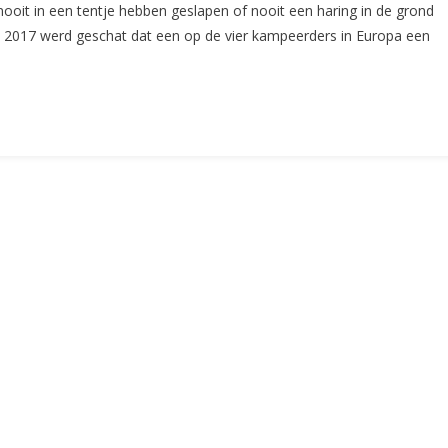
 nooit in een tentje hebben geslapen of nooit een haring in de grond
Van
 2017 werd geschat dat een op de vier kampeerders in Europa een
De
(ANWB)
Nederlandsche
Kampeerkaarten
Centrale
(I)