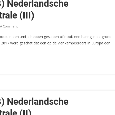
) Nederlandsche
ale (III)
On
 A Comment
Zegels
 nooit in een tentje hebben geslapen of nooit een haring in de grond
Van
 2017 werd geschat dat een op de vier kampeerders in Europa een
De
(ANWB)
Nederlandsche
Kampeerkaarten
Centrale
(III)
) Nederlandsche
ale (II)