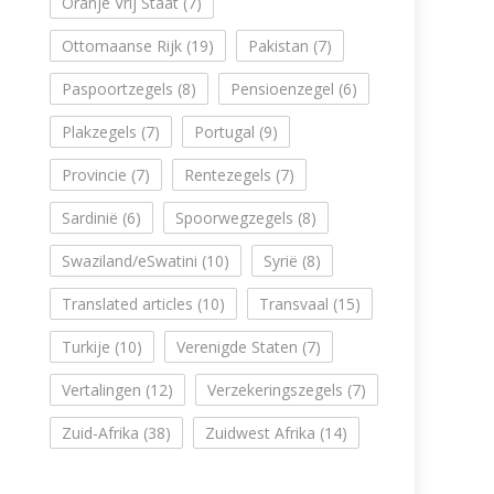
Oranje Vrij Staat
(7)
Ottomaanse Rijk
(19)
Pakistan
(7)
Paspoortzegels
(8)
Pensioenzegel
(6)
Plakzegels
(7)
Portugal
(9)
Provincie
(7)
Rentezegels
(7)
Sardinië
(6)
Spoorwegzegels
(8)
Swaziland/eSwatini
(10)
Syrië
(8)
Translated articles
(10)
Transvaal
(15)
Turkije
(10)
Verenigde Staten
(7)
Vertalingen
(12)
Verzekeringszegels
(7)
Zuid-Afrika
(38)
Zuidwest Afrika
(14)