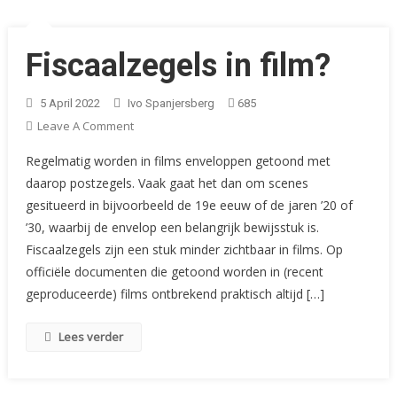
Fiscaalzegels in film?
5 April 2022
Ivo Spanjersberg
685
On
Leave A Comment
Fiscaalzegels
Regelmatig worden in films enveloppen getoond met
In
daarop postzegels. Vaak gaat het dan om scenes
Film?
gesitueerd in bijvoorbeeld de 19e eeuw of de jaren ’20 of
’30, waarbij de envelop een belangrijk bewijsstuk is.
Fiscaalzegels zijn een stuk minder zichtbaar in films. Op
officiële documenten die getoond worden in (recent
geproduceerde) films ontbrekend praktisch altijd […]
Lees verder