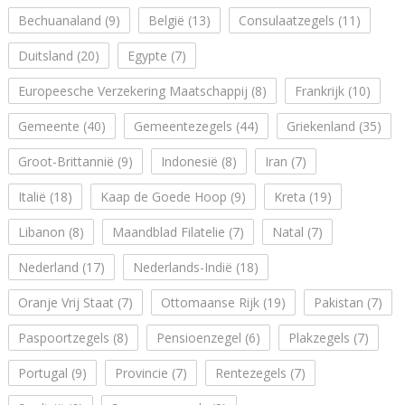
Bechuanaland
(9)
België
(13)
Consulaatzegels
(11)
Duitsland
(20)
Egypte
(7)
Europeesche Verzekering Maatschappij
(8)
Frankrijk
(10)
Gemeente
(40)
Gemeentezegels
(44)
Griekenland
(35)
Groot-Brittannië
(9)
Indonesië
(8)
Iran
(7)
Italië
(18)
Kaap de Goede Hoop
(9)
Kreta
(19)
Libanon
(8)
Maandblad Filatelie
(7)
Natal
(7)
Nederland
(17)
Nederlands-Indië
(18)
Oranje Vrij Staat
(7)
Ottomaanse Rijk
(19)
Pakistan
(7)
Paspoortzegels
(8)
Pensioenzegel
(6)
Plakzegels
(7)
Portugal
(9)
Provincie
(7)
Rentezegels
(7)