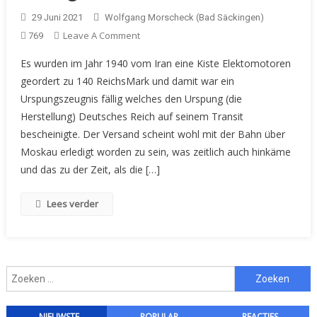
29 Juni 2021
Wolfgang Morscheck (Bad Säckingen)
On
Leave A Comment
769
Urspungszeugnis
Es wurden im Jahr 1940 vom Iran eine Kiste Elektomotoren
Der
geordert zu 140 ReichsMark und damit war ein
Siemens-
Urspungszeugnis fällig welches den Urspung (die
Schuckertwerke
Herstellung) Deutsches Reich auf seinem Transit
Für
Das
bescheinigte. Der Versand scheint wohl mit der Bahn über
Iranisches
Moskau erledigt worden zu sein, was zeitlich auch hinkäme
Kriegsministerium
und das zu der Zeit, als die […]
Lees verder
Zoeken
naar:
NIEUWSTE
POPULAR
REACTIES