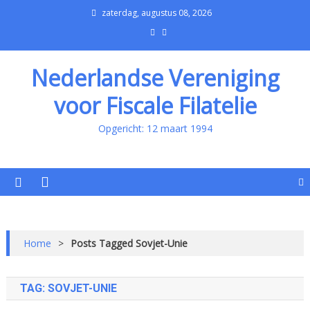
zaterdag, augustus 08, 2026
Nederlandse Vereniging
voor Fiscale Filatelie
Opgericht: 12 maart 1994
Home
>
Posts Tagged Sovjet-Unie
TAG:
SOVJET-UNIE