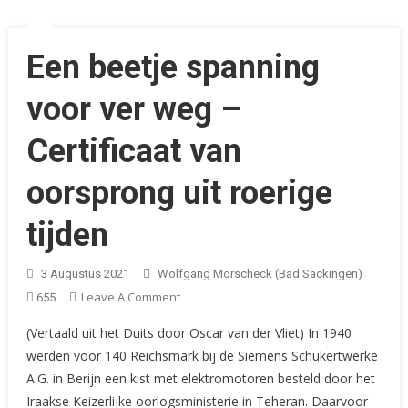
Een beetje spanning
voor ver weg –
Certificaat van
oorsprong uit roerige
tijden
3 Augustus 2021
Wolfgang Morscheck (Bad Säckingen)
On
Leave A Comment
655
Een
(Vertaald uit het Duits door Oscar van der Vliet) In 1940
Beetje
werden voor 140 Reichsmark bij de Siemens Schukertwerke
Spanning
A.G. in Berijn een kist met elektromotoren besteld door het
Voor
Iraakse Keizerlijke oorlogsministerie in Teheran. Daarvoor
Ver