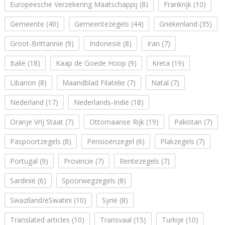
Europeesche Verzekering Maatschappij
(8)
Frankrijk
(10)
Gemeente
(40)
Gemeentezegels
(44)
Griekenland
(35)
Groot-Brittannië
(9)
Indonesië
(8)
Iran
(7)
Italië
(18)
Kaap de Goede Hoop
(9)
Kreta
(19)
Libanon
(8)
Maandblad Filatelie
(7)
Natal
(7)
Nederland
(17)
Nederlands-Indië
(18)
Oranje Vrij Staat
(7)
Ottomaanse Rijk
(19)
Pakistan
(7)
Paspoortzegels
(8)
Pensioenzegel
(6)
Plakzegels
(7)
Portugal
(9)
Provincie
(7)
Rentezegels
(7)
Sardinië
(6)
Spoorwegzegels
(8)
Swaziland/eSwatini
(10)
Syrië
(8)
Translated articles
(10)
Transvaal
(15)
Turkije
(10)