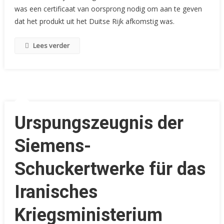
Weg
was een certificaat van oorsprong nodig om aan te geven
–
dat het produkt uit het Duitse Rijk afkomstig was.
Certificaat
Van
Lees verder
Oorsprong
Uit
Roerige
Tijden
Urspungszeugnis der
Siemens-
Schuckertwerke für das
Iranisches
Kriegsministerium